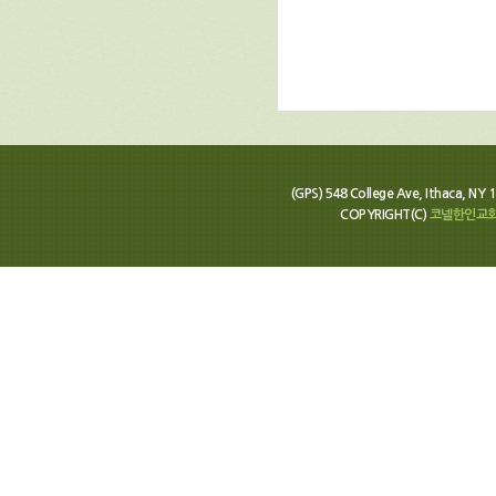
(GPS) 548 College Ave, Ithaca, N
COPYRIGHT(C)
코넬한인교