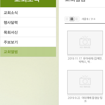
새글
0
/ 314
2019.11.17. 유아세례 (김예안,
박맥스, 박..
2019.9.22. 야외예배 동영상 링
크