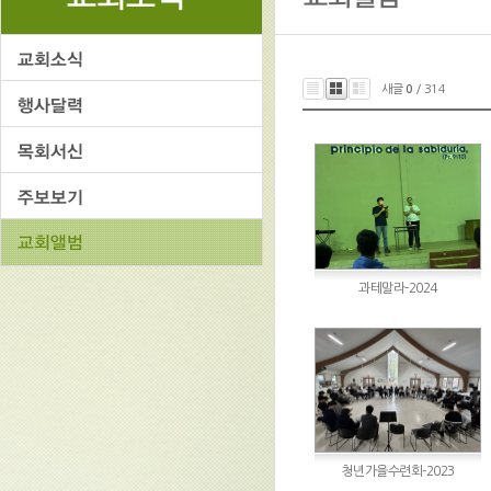
새글
0
/ 314
과테말라-2024
청년가을수련회-2023