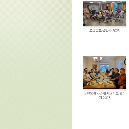
교회학교 졸업식-2023
청년목장 사순절 새벽기도 첼린
지-2023