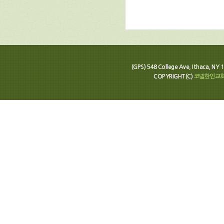
(GPS) 548 College Ave, Ithaca, N
COPYRIGHT(C)
코넬한인교