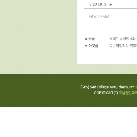
SNS내보내기
윗글
아랫글
윗글
봄학기 종강예배와
아랫글
항존직임직식-전교인
(GPS) 548 College Ave, Ithaca, N
COPYRIGHT(C)
코넬한인교