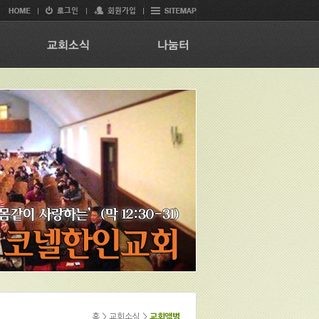
홈 > 교회소식 >
교회앨범