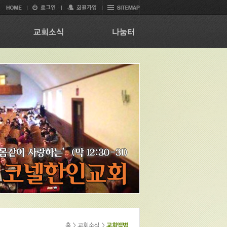
홈 > 교회소식 >
교회앨범