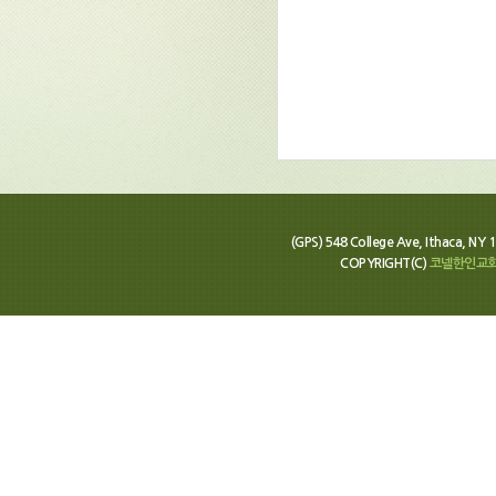
(GPS) 548 College Ave, Ithaca, N
COPYRIGHT(C)
코넬한인교