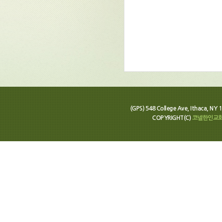
(GPS) 548 College Ave, Ithaca, N
COPYRIGHT(C)
코넬한인교