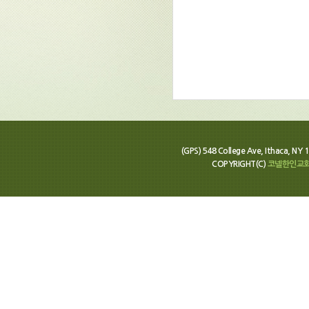
(GPS) 548 College Ave, Ithaca, N
COPYRIGHT(C)
코넬한인교