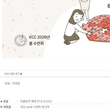
SNS내보내기
윗글
아랫글
윗글
여름방학 예배 안내-2026년
아랫글
개강 week 이벤트-청년부